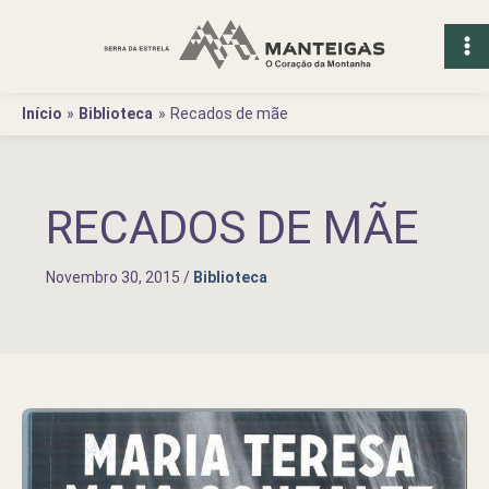
Ir
para
o
conteúdo
Início
Biblioteca
Recados de mãe
RECADOS DE MÃE
Novembro 30, 2015
/
Biblioteca