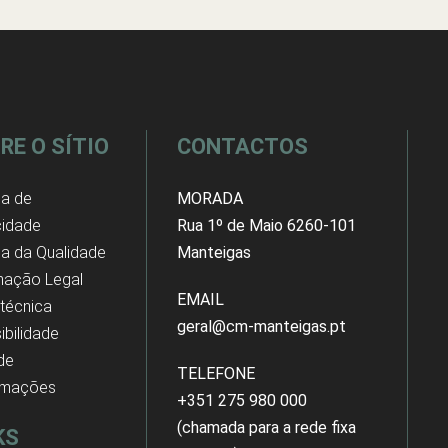
RE O SÍTIO
CONTACTOS
ca de
MORADA
cidade
Rua 1º de Maio 6260-101
ica da Qualidade
Manteigas
mação Legal
EMAIL
 técnica
geral@cm-manteigas.pt
ibilidade
 de
TELEFONE
amações
+351 275 980 000
(chamada para a rede fixa
KS