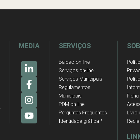
MEDIA
SERVIÇOS
SOB
Balcão on-line
Políti
Serviços on-line
Priva
Serviços Municipais
Polít
Regulamentos
Infor
Municipais
Ficha
PDM on-line
Acess
Perguntas Frequentes
Livro
Identidade gráfica *
Recl
LIN