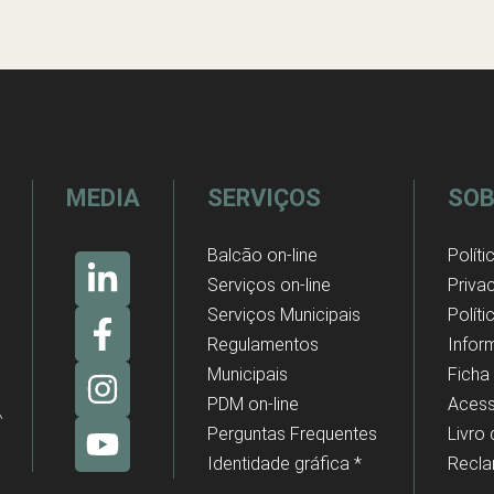
MEDIA
SERVIÇOS
SOB
Balcão on-line
Políti
Serviços on-line
Priva
Serviços Municipais
Polít
Regulamentos
Infor
Municipais
Ficha
PDM on-line
Acess
Perguntas Frequentes
Livro
Identidade gráfica *
Recl