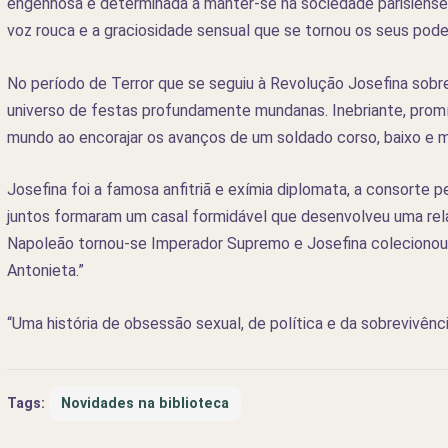
engenhosa e determinada a manter-se na sociedade parisiense,
voz rouca e a graciosidade sensual que se tornou os seus pode
No período de Terror que se seguiu à Revolução Josefina sobre
universo de festas profundamente mundanas. Inebriante, promí
mundo ao encorajar os avanços de um soldado corso, baixo e ma
Josefina foi a famosa anfitriã e exímia diplomata, a consorte 
juntos formaram um casal formidável que desenvolveu uma relaç
Napoleão tornou-se Imperador Supremo e Josefina colecionou 
Antonieta.”
“Uma história de obsessão sexual, de política e da sobrevivê
Tags:
Novidades na biblioteca