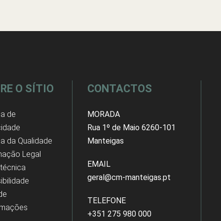
RE O SÍTIO
CONTACTOS
ca de
MORADA
cidade
Rua 1º de Maio 6260-101
ica da Qualidade
Manteigas
mação Legal
EMAIL
 técnica
geral@cm-manteigas.pt
ibilidade
 de
TELEFONE
amações
+351 275 980 000