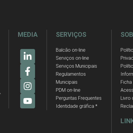
MEDIA
SERVIÇOS
SOB
Balcão on-line
Políti
Serviços on-line
Priva
Serviços Municipais
Polít
Regulamentos
Infor
Municipais
Ficha
PDM on-line
Acess
Perguntas Frequentes
Livro
Identidade gráfica *
Recl
LIN