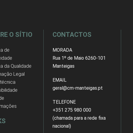
RE O SÍTIO
CONTACTOS
ca de
MORADA
cidade
Rua 1º de Maio 6260-101
ica da Qualidade
Manteigas
mação Legal
EMAIL
 técnica
geral@cm-manteigas.pt
ibilidade
 de
TELEFONE
amações
+351 275 980 000
(chamada para a rede fixa
KS
nacional)