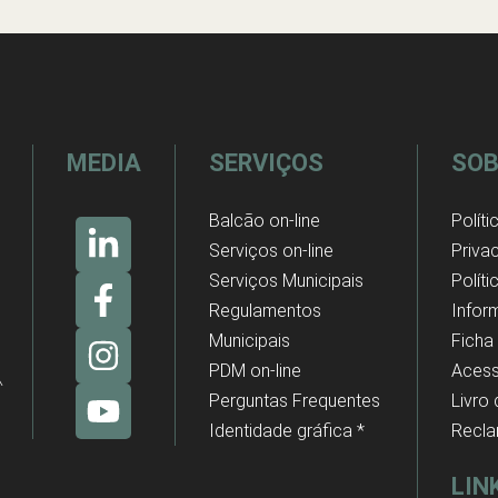
MEDIA
SERVIÇOS
SOB
Balcão on-line
Políti
Serviços on-line
Priva
Serviços Municipais
Polít
Regulamentos
Infor
Municipais
Ficha
PDM on-line
Acess
Perguntas Frequentes
Livro
Identidade gráfica *
Recl
LIN