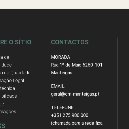
RE O SÍTIO
CONTACTOS
ca de
MORADA
cidade
Rua 1º de Maio 6260-101
ica da Qualidade
Manteigas
mação Legal
EMAIL
 técnica
geral@cm-manteigas.pt
ibilidade
 de
TELEFONE
amações
+351 275 980 000
(chamada para a rede fixa
KS