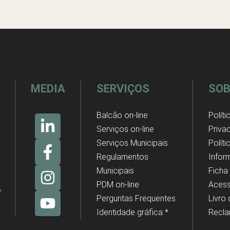
MEDIA
SERVIÇOS
SOB
Balcão on-line
Políti
Serviços on-line
Priva
Serviços Municipais
Polít
Regulamentos
Infor
Municipais
Ficha
PDM on-line
Acess
Perguntas Frequentes
Livro
Identidade gráfica *
Recl