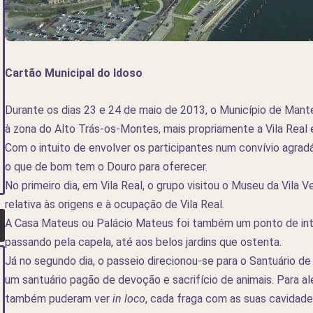
Cartão Municipal do Idoso
Durante os dias 23 e 24 de maio de 2013, o Município de Mant
à zona do Alto Trás-os-Montes, mais propriamente a Vila Real
Com o intuito de envolver os participantes num convívio agra
o que de bom tem o Douro para oferecer.
No primeiro dia, em Vila Real, o grupo visitou o Museu da Vila
relativa às origens e à ocupação de Vila Real.
A Casa Mateus ou Palácio Mateus foi também um ponto de inter
passando pela capela, até aos belos jardins que ostenta.
Já no segundo dia, o passeio direcionou-se para o Santuário d
um santuário pagão de devoção e sacrifício de animais. Para al
também puderam ver
in loco
, cada fraga com as suas cavidades