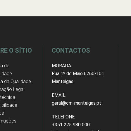
RE O SÍTIO
CONTACTOS
ca de
MORADA
cidade
Rua 1º de Maio 6260-101
ica da Qualidade
Manteigas
mação Legal
EMAIL
 técnica
geral@cm-manteigas.pt
ibilidade
 de
TELEFONE
amações
+351 275 980 000