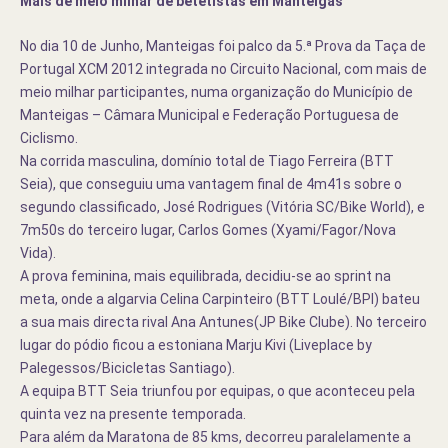
Mais de meio milhar de betetistas em Manteigas
No dia 10 de Junho, Manteigas foi palco da 5.ª Prova da Taça de
Portugal XCM 2012 integrada no Circuito Nacional, com mais de
meio milhar participantes, numa organização do
Município de
Manteigas –
Câmara Municipal e Federação Portuguesa de
Ciclismo.
Na corrida masculina, domínio total de Tiago Ferreira (BTT
Seia), que conseguiu uma vantagem final de 4m41s sobre o
segundo classificado, José Rodrigues (Vitória SC/Bike World), e
7m50s do terceiro lugar, Carlos Gomes (Xyami/Fagor/Nova
Vida).
A prova feminina, mais equilibrada, decidiu-se ao sprint na
meta, onde a algarvia Celina Carpinteiro (BTT Loulé/BPI) bateu
a sua mais directa rival Ana Antunes(JP Bike Clube). No terceiro
lugar do pódio ficou a estoniana Marju Kivi (Liveplace by
Palegessos/Bicicletas Santiago).
A equipa BTT Seia triunfou por equipas, o que aconteceu pela
quinta vez na presente temporada.
Para além da Maratona de 85 kms, decorreu paralelamente a