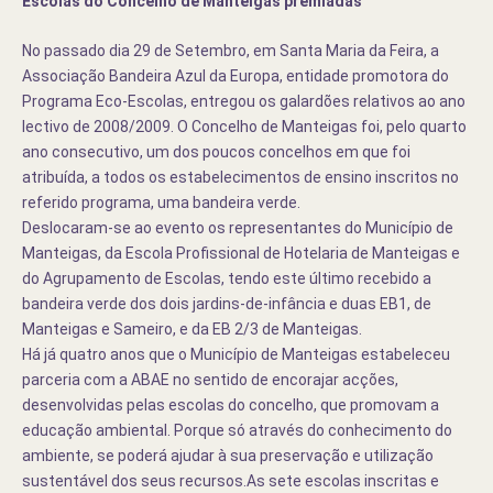
Escolas do Concelho de Manteigas premiadas
No passado dia 29 de Setembro,
em Santa Maria
da Feira, a
Associação Bandeira Azul da Europa, entidade promotora do
Programa Eco-Escolas, entregou os galardões relativos ao ano
lectivo de 2008/2009. O Concelho de Manteigas foi, pelo quarto
ano consecutivo, um dos poucos concelhos em que foi
atribuída, a todos os estabelecimentos de ensino inscritos no
referido programa, uma bandeira verde.
Deslocaram-se ao evento os representantes do
Município de
Manteigas
, da Escola Profissional de Hotelaria de Manteigas e
do Agrupamento de Escolas, tendo este último recebido a
bandeira verde dos dois jardins-de-infância e duas EB1, de
Manteigas e Sameiro, e da EB 2/3 de Manteigas.
Há já quatro anos que o
Município de Manteigas
estabeleceu
parceria com a ABAE no sentido de encorajar acções,
desenvolvidas pelas escolas do concelho, que promovam a
educação ambiental. Porque só através do conhecimento do
ambiente, se poderá ajudar à sua preservação e utilização
sustentável dos seus recursos.
As sete escolas inscritas e