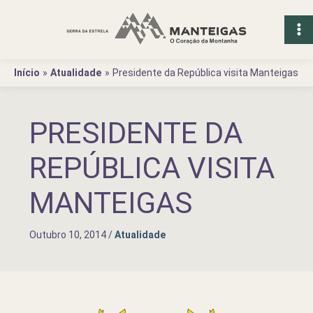
Ir
para
o
conteúdo
Início
Atualidade
Presidente da República visita Manteigas
PRESIDENTE DA
REPÚBLICA VISITA
MANTEIGAS
Outubro 10, 2014
/
Atualidade