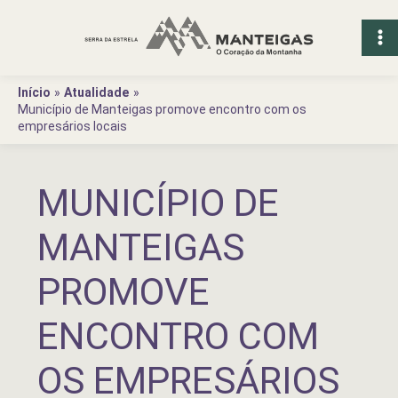
Ir
para
o
conteúdo
Início
Atualidade
Município de Manteigas promove encontro com os
empresários locais
MUNICÍPIO DE
MANTEIGAS
PROMOVE
ENCONTRO COM
OS EMPRESÁRIOS