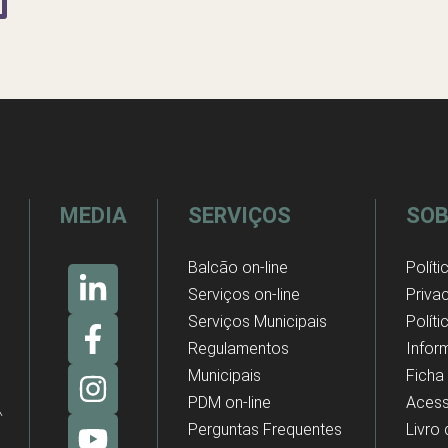
MEDIA
SERVIÇOS
SOB
Balcão on-line
Políti
Serviços on-line
Priva
Serviços Municipais
Polít
Regulamentos
Infor
Municipais
Ficha
PDM on-line
Acess
Perguntas Frequentes
Livro