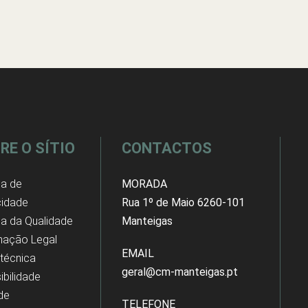
RE O SÍTIO
CONTACTOS
ca de
MORADA
cidade
Rua 1º de Maio 6260-101
ica da Qualidade
Manteigas
mação Legal
EMAIL
 técnica
geral@cm-manteigas.pt
ibilidade
 de
TELEFONE