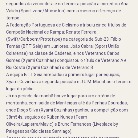
segundos da vencedora e na terceira posição a corredora Ana
Valido (Sport zone/Altimetria) com a mesma diferença de
tempo.
A Federação Portuguesa de Ciclismo atribuiu cinco títulos de
Campeão Nacional de Rampa: Renato Ferreira
(Swift/Carboom/Prototype) na categoria de Sub-23, Fábio
Tomás (BTT Seia) em Juniores, João Cabral (Sport União
Colarense) na classe de Cadetes, e nos Veteranos Carlos
Gomes (Xyami Cozinhas) conquistou o título de Veterano A e
Rui Costa (Xyami Cozinhas) o de Veterano B.
A equipa BTT Seia arrecadou o primeiro lugar por equipas,
Xyami Cozinhas a segunda posição e J.U.M. Marinhas o terceiro
lugar do pódio.
Já no período da manhã houve lugar para um critério de
montanha, com saída de Manteigas até às Penhas Douradas,
onde Diogo Silva (Xyami Cozinhas) ganhou a competição com
38m54s, seguido de Rúben Nunes (Team
Oliveira/Lapierra/Mavic) e Bruno Fernandes (Liveplace by
Palegessos/Bicicletas Santiago).