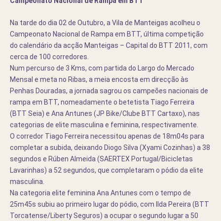
Campeonato Nacional de Rampa em BTT
Na tarde do dia 02 de Outubro, a Vila de Manteigas acolheu o
Campeonato Nacional de Rampa em BTT, última competição
do calendário da acção Manteigas – Capital do BTT 2011, com
cerca de 100 corredores.
Num percurso de 3 Kms, com partida do Largo do Mercado
Mensal e meta no Ribas, a meia encosta em direcção às
Penhas Douradas, a jornada sagrou os campeões nacionais de
rampa em BTT, nomeadamente o betetista Tiago Ferreira
(BTT Seia) e Ana Antunes (JP Bike/Clube BTT Cartaxo), nas
categorias de elite masculina e feminina, respectivamente.
O corredor Tiago Ferreira necessitou apenas de 18m04s para
completar a subida, deixando Diogo Silva (Xyami Cozinhas) a 38
segundos e Rúben Almeida (SAERTEX Portugal/Bicicletas
Lavarinhas) a 52 segundos, que completaram o pódio da elite
masculina.
Na categoria elite feminina Ana Antunes com o tempo de
25m45s subiu ao primeiro lugar do pódio, com Ilda Pereira (BTT
Torcatense/Liberty Seguros) a ocupar o segundo lugar a 50