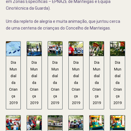
em Zonas Específicas – EPNAZE de Manteigas e Equipa
Cinotécnica da Guarda).
Um dia repleto de alegria e muita animação, que juntou cerca
de uma centena de crianças do Concelho de Manteigas.
Dia
Dia
Dia
Dia
Dia
Dia
Mun
Mun
Mun
Mun
Mun
Mun
dial
dial
dial
dial
dial
dial
da
da
da
da
da
da
Crian
Crian
Crian
Crian
Crian
Crian
ça
ça
ça
ça
ça
ça
2019
2019
2019
2019
2019
2019