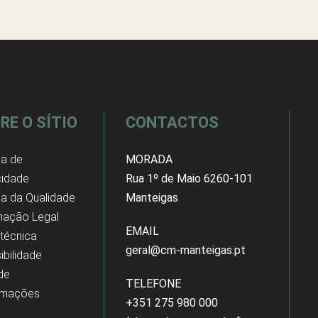
RE O SÍTIO
CONTACTOS
ca de
MORADA
cidade
Rua 1º de Maio 6260-101
ica da Qualidade
Manteigas
mação Legal
EMAIL
 técnica
geral@cm-manteigas.pt
ibilidade
 de
TELEFONE
amações
+351 275 980 000