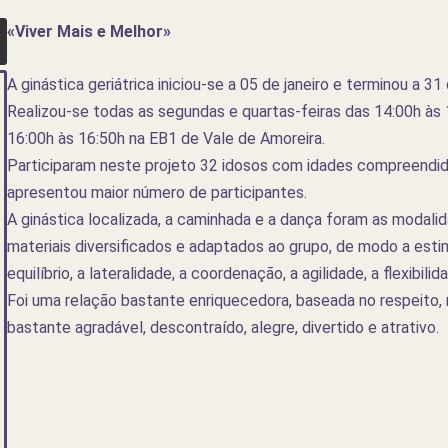
«Viver Mais e Melhor»
A ginástica geriátrica iniciou-se a 05 de janeiro e terminou a 31 
Realizou-se todas as segundas e quartas-feiras das 14:00h às
16:00h às 16:50h na EB1 de Vale de Amoreira.
Participaram neste projeto 32 idosos com idades compreendida
apresentou maior número de participantes.
A ginástica localizada, a caminhada e a dança foram as modalid
materiais diversificados e adaptados ao grupo, de modo a esti
equilíbrio, a lateralidade, a coordenação, a agilidade, a flexibil
Foi uma relação bastante enriquecedora, baseada no respeito,
bastante agradável, descontraído, alegre, divertido e atrativo.