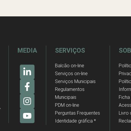
MEDIA
SERVIÇOS
SOB
Balcão on-line
Políti
Serviços on-line
Priva
Serviços Municipais
Polít
Regulamentos
Infor
Municipais
Ficha
PDM on-line
Acess
Perguntas Frequentes
Livro
Identidade gráfica *
Recl