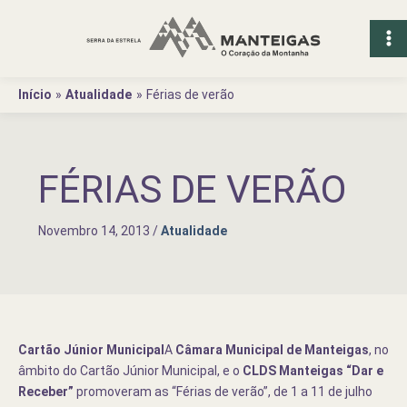
Ir
para
o
conteúdo
Início
Atualidade
Férias de verão
FÉRIAS DE VERÃO
Novembro 14, 2013
/
Atualidade
Cartão Júnior Municipal
A
Câmara Municipal de Manteigas
, no
âmbito do Cartão Júnior Municipal, e o
CLDS Manteigas “Dar e
Receber”
promoveram as “Férias de verão”, de 1 a 11 de julho