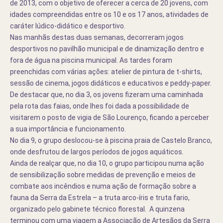
de 2013, com o objetivo de oferecer a cerca de 20 jovens, com
idades compreendidas entre os 10 e os 17 anos, atividades de
caráter lúdico-didático e desportivo.
Nas manhãs destas duas semanas, decorreram jogos
desportivos no pavilhão municipal e de dinamização dentro e
fora de água na piscina municipal. As tardes foram
preenchidas com várias ações: atelier de pintura de t-shirts,
sessão de cinema, jogos didáticos e educativos e peddy-paper.
De destacar que, no dia 3, os jovens fizeram uma caminhada
pela rota das faias, onde lhes foi dada a possibilidade de
visitarem o posto de vigia de São Lourenço, ficando a perceber
a sua importância e funcionamento.
No dia 9, o grupo deslocou-se à piscina praia de Castelo Branco,
onde desfrutou de largos períodos de jogos aquáticos.
Ainda de realçar que, no dia 10, o grupo participou numa ação
de sensibilização sobre medidas de prevenção e meios de
combate aos incêndios e numa ação de formação sobre a
fauna da Serra da Estrela – a truta arco-íris e truta fario,
organizado pelo gabinete técnico florestal.
A quinzena
terminou com uma viagem a Associação de Artesãos da Serra