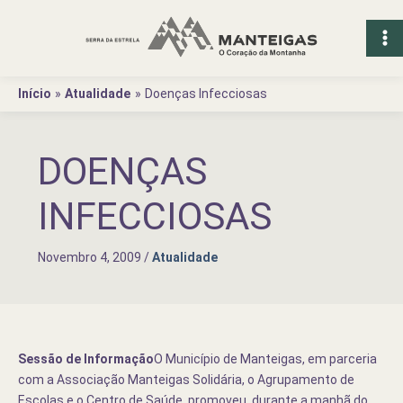
Ir
para
o
conteúdo
Início
Atualidade
Doenças Infecciosas
DOENÇAS
INFECCIOSAS
Novembro 4, 2009
/
Atualidade
Sessão de Informação
O Município de Manteigas, em parceria
com a Associação Manteigas Solidária, o Agrupamento de
Escolas e o Centro de Saúde, promoveu, durante a manhã do