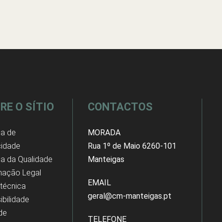
RE O SÍTIO
CONTACTOS
ca de
MORADA
cidade
Rua 1º de Maio 6260-101
ica da Qualidade
Manteigas
mação Legal
EMAIL
 técnica
geral@cm-manteigas.pt
ibilidade
 de
TELEFONE