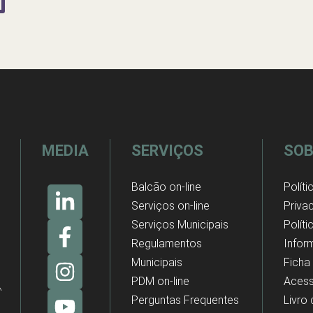
MEDIA
SERVIÇOS
SOB
Balcão on-line
Políti
Serviços on-line
Priva
Serviços Municipais
Polít
Regulamentos
Infor
Municipais
Ficha
PDM on-line
Acess
Perguntas Frequentes
Livro