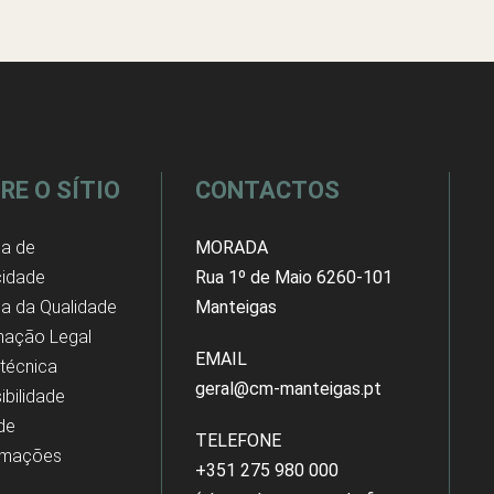
RE O SÍTIO
CONTACTOS
ca de
MORADA
cidade
Rua 1º de Maio 6260-101
ica da Qualidade
Manteigas
mação Legal
EMAIL
 técnica
geral@cm-manteigas.pt
ibilidade
 de
TELEFONE
amações
+351 275 980 000