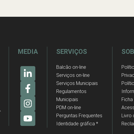
MEDIA
SERVIÇOS
SOB
Balcão on-line
Políti
Serviços on-line
Priva
Serviços Municipais
Polít
Regulamentos
Infor
Municipais
Ficha
PDM on-line
Acess
Perguntas Frequentes
Livro
Identidade gráfica *
Recl