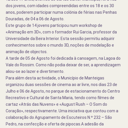
dos jovens, com idades compreendidas entre os 18 e os 30
anos, poderem participar numa colónia de férias nas Penhas
Douradas, de
0
4 a
06 de Agosto.
Este grupo de 14 jovens participou num workshop de
«Animação em 3D», com o formador
Rui Garcia
, professor da
Universidade da Beira Interior. Esta sessão permitiu adquirir
conhecimentos sobre o mundo 3D, noções de modelação e
animação de objectos.
A tarde de 05 de Agosto foi dedicada à canoagem, na Lagoa do
Vale do Rossim. Como não podia deixar de ser, a aprendizagem
aliou-se ao lazer e divertimento.
Para além desta actividade, o
Município de Manteigas
organizou duas sessões de cinema ao ar livre, nos dias 23 de
Julho e 06 de Agosto, no parque de estacionamento do Centro
Recreativo e Cultural de Santa Maria, tendo como filmes de
cartaz «Atrás das Nuvens» e «August Rush – O Som do
Coração», respectivamente. Uma iniciativa que contou com a
colaboração do Agrupamento de Escuteiros N.º 232 –
São
Pedro
, na confecção e oferta de pipocas.
A adesão da