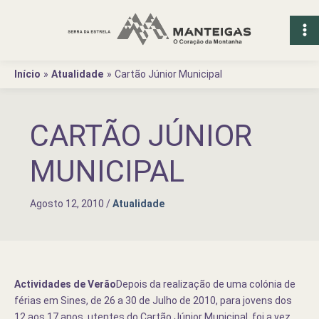
Ir
para
o
conteúdo
Início
Atualidade
Cartão Júnior Municipal
CARTÃO JÚNIOR
MUNICIPAL
Agosto 12, 2010
/
Atualidade
Actividades de Verão
Depois da realização de uma colónia de
férias em Sines, de
26 a
30 de Julho de 2010, para jovens dos
12 aos 17 anos, utentes do Cartão Júnior Municipal, foi a vez