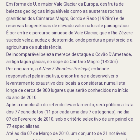
Em forma de U
, o maior Vale Glaciar da Europa, desfruta de
belezas geológicas inigualáveis como as austeras rochas
graníticas dos Cântaros Magro, Gordo e Raso (1928m) e de
reservas biogenéticas de elevado valor natural e paisagístico.
É por entre o percurso sinuoso do Vale Glaciar, que o Rio Zêzere
sucede veloz, audaz e destemido, onde perdura o pastoreio e a
agricultura de subsistência.
De incomparável beleza merece destaque o Covão D’Ametade,
antiga lagoa glaciar, no sopé do Cântaro Magro (1420m).
Por enquanto, a A
New 7 Wonders Portugal
, entidade
responsável pela iniciativa, encontra-se a desenvolver o
levantamento exaustivo dos locais a considerar, numa lista
longa de cerca de 800 lugares que serão conhecidos no início
do ano de 2010.
Após a conclusão do referido levantamento, será público a lista
dos 77 candidatos (11 por cada uma das 7 categorias), no dia
07 de Fevereiro de 2010, sob o critério selectivo de um painel de
77 especialistas.
Até ao dia 07 de Março de 2010, um conjunto de 21 notáveis