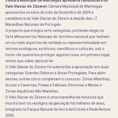
Câmara Municipal de Manteigas apresenta candidatura do
Vale Glaciar do Zêzere
A Câmara Municipal de Manteigas
apresentou no início do mês de Dezembro de
2009 a
candidatura do Vale Glaciar do Zêzere à eleição das «7
Maravilhas Naturais de Portugal».
O projecto que integra sete categorias, pretende eleger os
Sete Monumentos Naturais do território nacional que tenham
um ou mais aspectos de raridade ou representatividade em
termos ecológicos, estéticos, científicos e culturais, sob o
mote «Se queremos proteger alguma coisa, em primeiro lugar,
temos que saber apreciá-la».
O Vale
Glaciar do Zêzere foi submetido a apreciação em duas
categorias: Grandes Relevos e Áreas Protegidas. Para além
destas, outras cinco completam o concurso: Zonas Marinhas,
Grutas e Cavernas, Praias e Falésias, Florestas e Matas e
Zonas Aquáticas Não Marinhas.
O Vale
Glaciar do Zêzere é uma maravilha da natureza que
mostra bem os vestígios da glaciação há milhares de anos,
integrado no Parque Natural da Serra da Estrela e Rede Natura
2000.