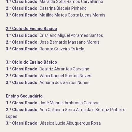
1.º Classificado:
Mafalda Sofia Ramos Carvalhinho
2.º Classificado:
Catarina Biscaia Pinheiro
3.º Classificado:
Matilde Matos Costa Lucas Morais
2.º Ciclo do Ensino Básico
1.º Classificado:
Cristiano Miguel Abrantes Santos
2.º Classificado:
José Bernardo Massano Morais
3.º Classificado:
Renato Craveiro Estrela
3.º Ciclo do Ensino Básico
1.º Classificado:
Beatriz Abrantes Carvalho
2.º Classificado:
Vânia Raquel Santos Neves
3.º Classificado:
Adriana dos Santos Nunes
Ensino Secundário
1.º Classificado:
José Manuel Ambrósio Cardoso
2.º Classificado:
Ana Catarina Serra Almeida e Beatriz Pinheiro
Lopes
3.º Classificado:
Jéssica Lúcia Albuquerque Rosa