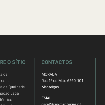
RE O SÍTIO
CONTACTOS
ca de
MORADA
cidade
Rua 1º de Maio 6260-101
ica da Qualidade
Manteigas
mação Legal
EMAIL
 técnica
geral@cm-manteigas.pt