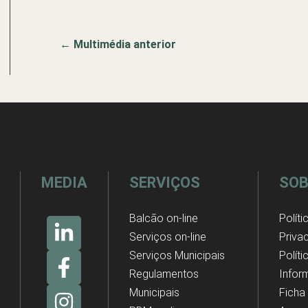
←
Multimédia anterior
MEDIA
SERVIÇOS
SOB
Balcão on-line
Políti
Serviços on-line
Priva
Serviços Municipais
Polít
Regulamentos
Infor
Municipais
Ficha