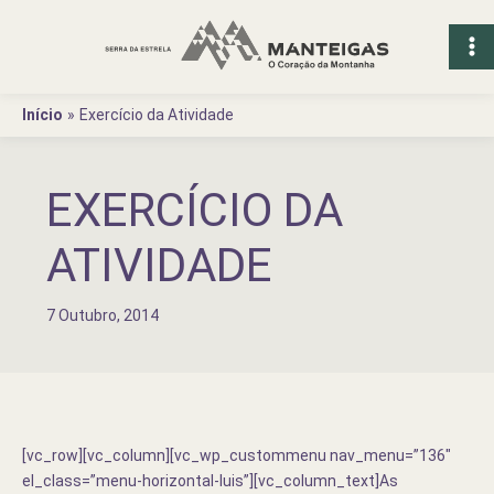
Ir
para
o
conteúdo
Início
Exercício da Atividade
EXERCÍCIO DA
ATIVIDADE
7 Outubro, 2014
[vc_row][vc_column][vc_wp_custommenu nav_menu=”136″
el_class=”menu-horizontal-luis”][vc_column_text]As