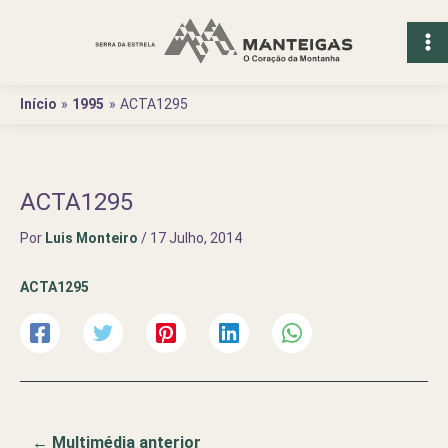
Ir
para
o
conteúdo
Início
1995
ACTA1295
ACTA1295
Por
Luis Monteiro
/
17 Julho, 2014
ACTA1295
←
Multimédia anterior