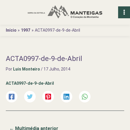
Ir
para
o
conteúdo
Início
1997
ACTA0997-de-9-de-Abril
ACTA0997-de-9-de-Abril
Por
Luis Monteiro
/
17 Julho, 2014
ACTA0997-de-9-de-Abril
←
Multimédia anterior