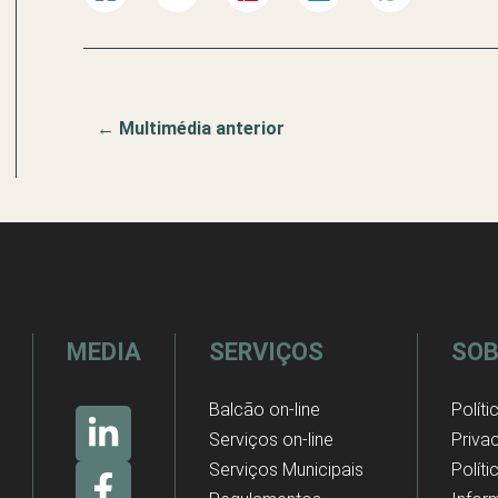
←
Multimédia anterior
MEDIA
SERVIÇOS
SOB
Balcão on-line
Políti
Serviços on-line
Priva
Serviços Municipais
Polít