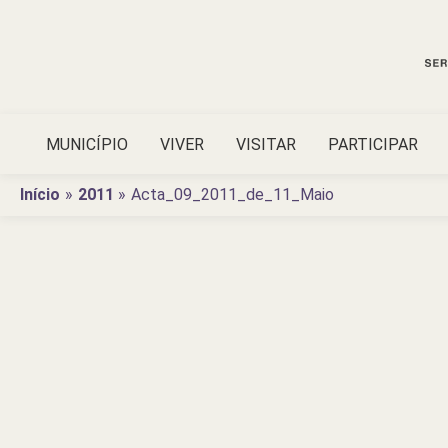
Ir
para
o
conteúdo
MUNICÍPIO
VIVER
VISITAR
PARTICIPAR
Início
2011
Acta_09_2011_de_11_Maio