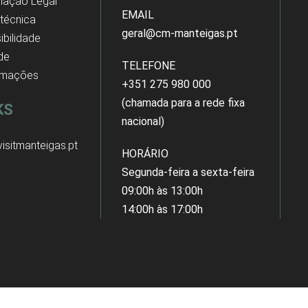
mação Legal
EMAIL
 técnica
geral@cm-manteigas.pt
ibilidade
 de
TELEFONE
amações
+351 275 980 000
(chamada para a rede fixa
KS
nacional)
isitmanteigas.pt
HORÁRIO
Segunda-feira a sexta-feira
09:00h às 13:00h
14:00h às 17:00h