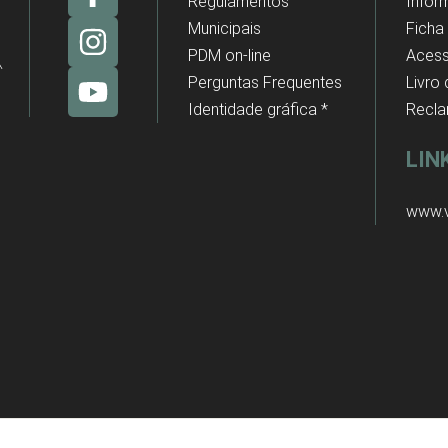
Regulamentos
Infor
Municipais
Ficha
PDM on-line
Acess
Perguntas Frequentes
Livro
Identidade gráfica *
Recl
LIN
www.v